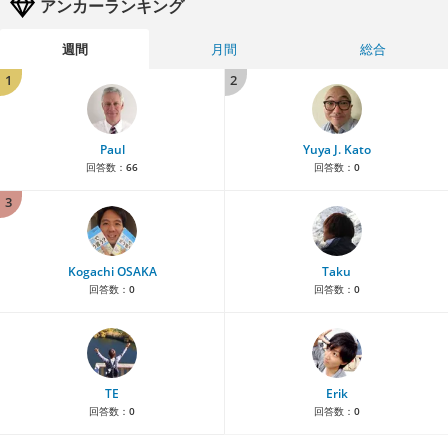
アンカーランキング
週間
月間
総合
1
2
Paul
Yuya J. Kato
回答数：
66
回答数：
0
3
Kogachi OSAKA
Taku
回答数：
0
回答数：
0
TE
Erik
回答数：
0
回答数：
0