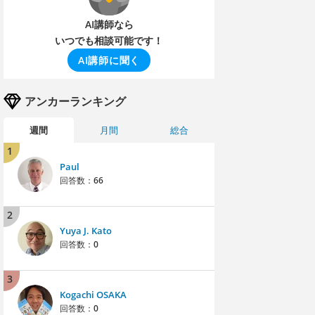
AI講師なら
いつでも相談可能です！
AI講師に聞く
アンカーランキング
週間
月間
総合
1
Paul
回答数：
66
2
Yuya J. Kato
回答数：
0
3
Kogachi OSAKA
回答数：
0