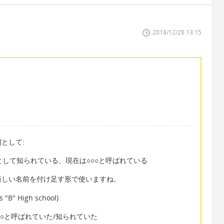
2018/12/28 13:15
として:
- 現在は○○○として知られている、現在は○○○と呼ばれている
新しい名前を付け足す形で使いますね。
 "B" High school)
には○○○と呼ばれていた/知られていた