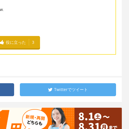
ow.
役に立った
3
Twitterで
ツイート