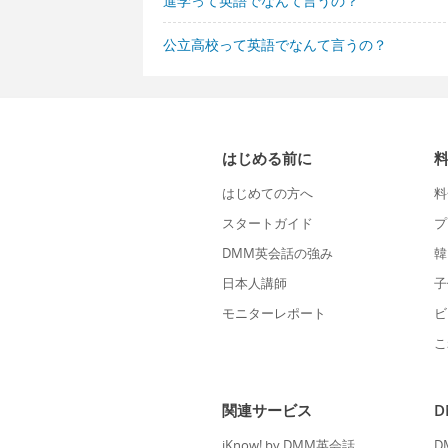
進学って英語でなんて言うの？
公立高校って英語でなんて言うの？
はじめる前に
はじめての方へ
料
スタートガイド
プ
DMM英会話の強み
韓
日本人講師
子
モニターレポート
ビ
こ
関連サービス
iKnow! by DMM英会話
D