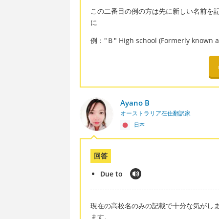
この二番目の例の方は先に新しい名前を
に
例："Ｂ" High school (Formerly known as
Ayano B
オーストラリア在住翻訳家
日本
回答
Due to
現在の高校名のみの記載で十分な気がし
ます。