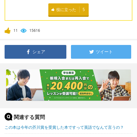
役に立った
5
11
15616
シェア
ツイート
関連する質問
この本は今年の芥川賞を受賞した本ですって英語でなんて言うの？