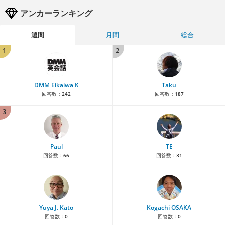
アンカーランキング
週間
月間
総合
1
2
DMM Eikaiwa K
Taku
回答数：
242
回答数：
187
3
Paul
TE
回答数：
66
回答数：
31
Yuya J. Kato
Kogachi OSAKA
回答数：
0
回答数：
0