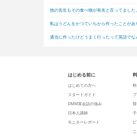
他の先生もその食べ物が有名と言ってました
私はうどんをかつていちから作ったことがあ
適当に作ったけどうまく行ったって英語でな
はじめる前に
はじめての方へ
料
スタートガイド
プ
DMM英会話の強み
韓
日本人講師
子
モニターレポート
ビ
こ