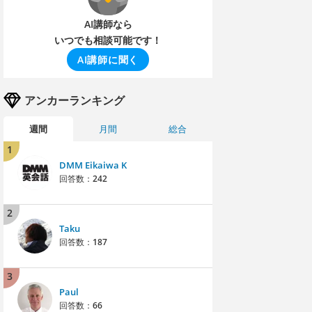
AI講師なら
いつでも相談可能です！
AI講師に聞く
アンカーランキング
週間
月間
総合
1
DMM Eikaiwa K
回答数：
242
2
Taku
回答数：
187
3
Paul
回答数：
66