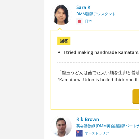
Sara K
DMM翻訳アシスタント
日本
回答
I tried making handmade Kamatama-
「釜玉うどんは茹でた太い麺を生卵と醤
"Kamatama-Udon is boiled thick noodl
Rik Brown
英会話教師 (DMM英会話翻訳パート
オーストラリア