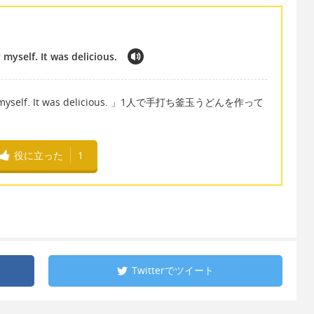
yself. It was delicious.
by myself. It was delicious. 」1人で手打ち釜玉うどんを作って
役に立った
1
Twitterで
ツイート