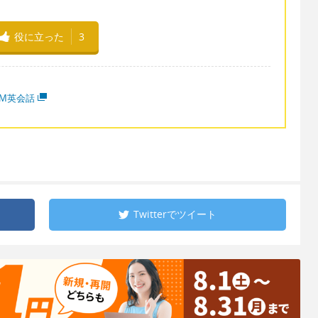
役に立った
3
MM英会話
Twitterで
ツイート