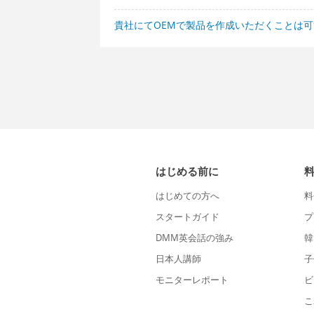
貴社にてOEMで製品を作成いただくことは
はじめる前に
はじめての方へ
料
スタートガイド
プ
DMM英会話の強み
韓
日本人講師
子
モニターレポート
ビ
こ