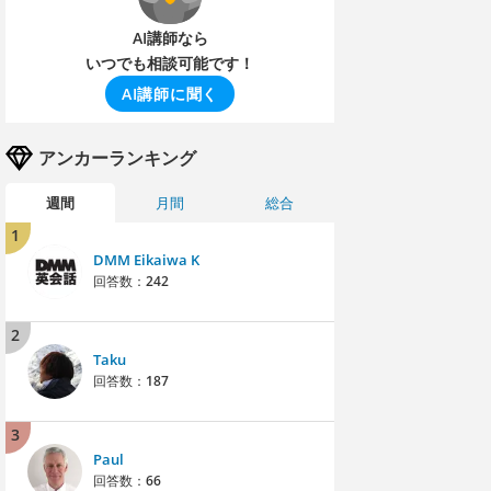
AI講師なら
いつでも相談可能です！
AI講師に聞く
アンカーランキング
週間
月間
総合
1
DMM Eikaiwa K
回答数：
242
2
Taku
回答数：
187
3
Paul
回答数：
66