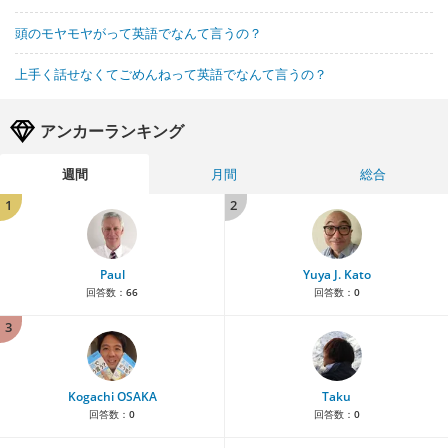
頭のモヤモヤがって英語でなんて言うの？
上手く話せなくてごめんねって英語でなんて言うの？
アンカーランキング
週間
月間
総合
1
2
Paul
Yuya J. Kato
回答数：
66
回答数：
0
3
Kogachi OSAKA
Taku
回答数：
0
回答数：
0