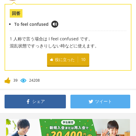
回答
To feel confused
1 人称で言う場合は I feel confused です。
混乱状態ですっきりしない時などに使えます。
役に立った
10
39
24208
シェア
ツイート