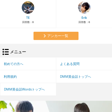
TE
Erik
回答数：
0
回答数：
0
アンカー一覧
メニュー
初めての方へ
よくある質問
利用規約
DMM英会話トップへ
DMM英会話Wordsトップへ