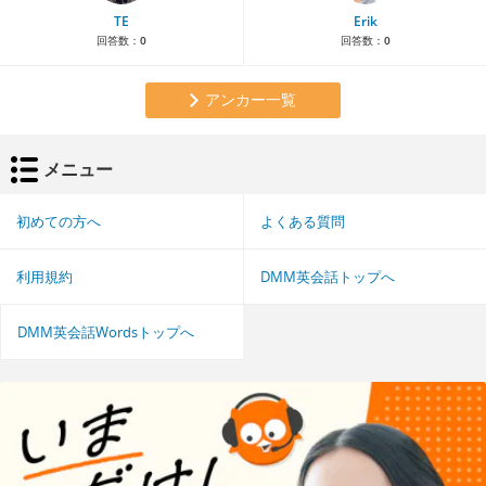
TE
Erik
回答数：
0
回答数：
0
アンカー一覧
メニュー
初めての方へ
よくある質問
利用規約
DMM英会話トップへ
DMM英会話Wordsトップへ