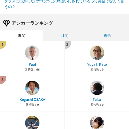
クラスに出席したはずなのに欠席扱いにされているって英語でなんて言
うの？
アンカーランキング
週間
月間
総合
1
2
Paul
Yuya J. Kato
回答数：
66
回答数：
0
3
Kogachi OSAKA
Taku
回答数：
0
回答数：
0