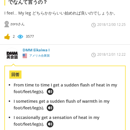
でなんて言うの？
I feel… My leg どちらかからいい始めれば良いのでしょうか。
zoroさん
2018/12/30 12:25
2
3577
DMM Eikaiwa I
2018/12/31 12:22
アメリカ合衆国
回答
From time to time I get a sudden flash of heat in my
foot/feet/leg(s).
I sometimes get a sudden flush of warmth in my
foot/feet/leg(s).
I occasionally get a sensation of heat in my
foot/feet/leg(s).