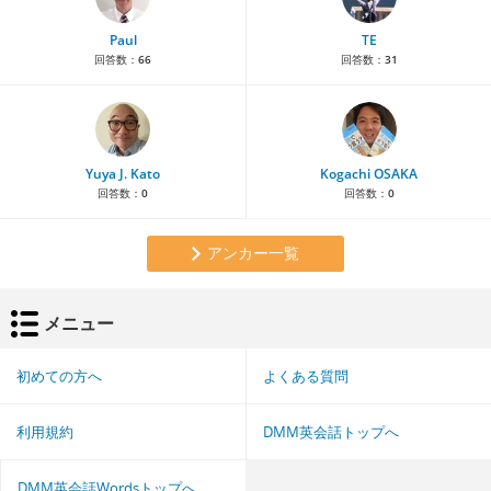
Paul
TE
回答数：
66
回答数：
31
Yuya J. Kato
Kogachi OSAKA
回答数：
0
回答数：
0
アンカー一覧
メニュー
初めての方へ
よくある質問
利用規約
DMM英会話トップへ
DMM英会話Wordsトップへ