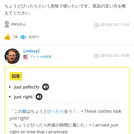
ちょうどぴったりという意味で使いたいです。英語の言い方を教
えてください。
shiroさん
2019/01/02 17:42
74
47311
LindsayC
2019/01/03 16:09
アメリカ合衆国
回答
just pefectly
just right
「この
服
はちょうど
ぴったり
合う！」= These clothes look
just right!
「ちょうどぴったり約束の時間に着いた」= I arrived just
right on time that I promised.