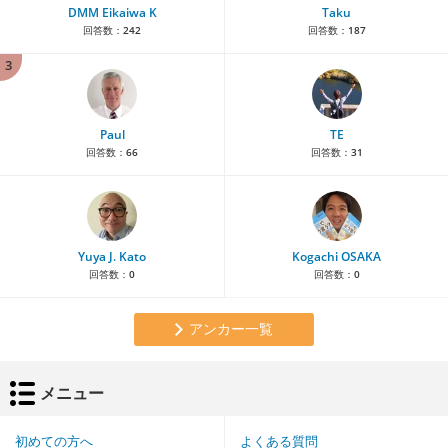
DMM Eikaiwa K
Taku
回答数：
242
回答数：
187
3
Paul
TE
回答数：
66
回答数：
31
Yuya J. Kato
Kogachi OSAKA
回答数：
0
回答数：
0
アンカー一覧
メニュー
初めての方へ
よくある質問