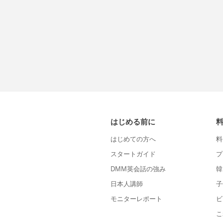
はじめる前に
はじめての方へ
料
スタートガイド
プ
DMM英会話の強み
韓
日本人講師
子
モニターレポート
ビ
こ