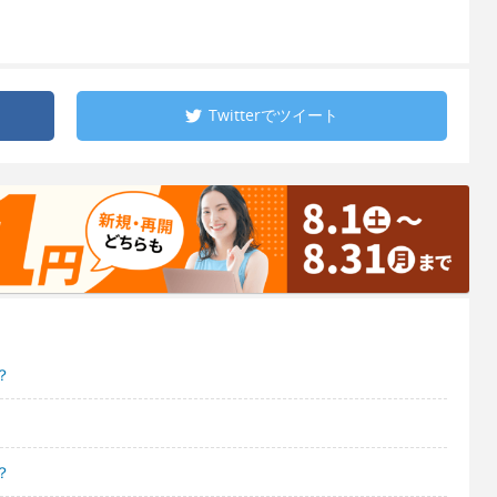
Twitterで
ツイート
？
？