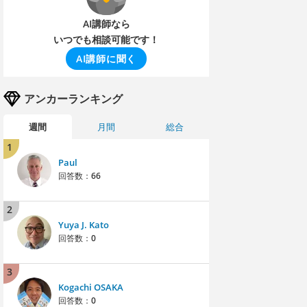
AI講師なら
いつでも相談可能です！
AI講師に聞く
アンカーランキング
週間
月間
総合
1
Paul
回答数：
66
2
Yuya J. Kato
回答数：
0
3
Kogachi OSAKA
回答数：
0