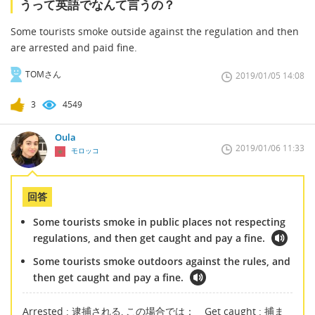
うって英語でなんて言うの？
Some tourists smoke outside against the regulation and then
are arrested and paid fine.
TOMさん
2019/01/05 14:08
3
4549
Oula
2019/01/06 11:33
モロッコ
回答
Some tourists smoke in public places not respecting
regulations, and then get caught and pay a fine.
Some tourists smoke outdoors against the rules, and
then get caught and pay a fine.
Arrested : 逮捕される, この場合では： Get caught : 捕ま