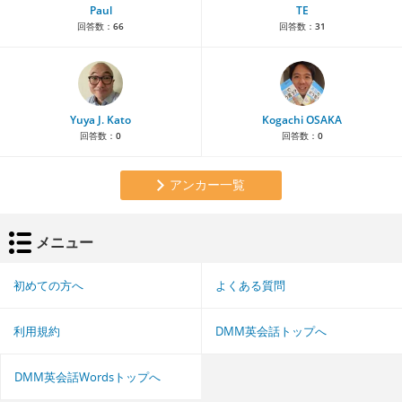
Paul
TE
回答数：
66
回答数：
31
Yuya J. Kato
Kogachi OSAKA
回答数：
0
回答数：
0
アンカー一覧
メニュー
初めての方へ
よくある質問
利用規約
DMM英会話トップへ
DMM英会話Wordsトップへ