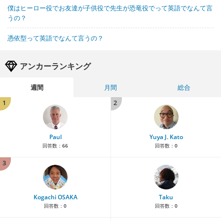
僕はヒーロー役でお友達が子供役で先生が恐竜役でって英語でなんて言
うの？
憑依型って英語でなんて言うの？
アンカーランキング
週間
月間
総合
1
2
Paul
Yuya J. Kato
回答数：
66
回答数：
0
3
Kogachi OSAKA
Taku
回答数：
0
回答数：
0