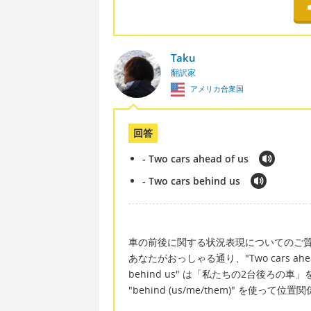
Taku
翻訳家
アメリカ合衆国
回答
- Two cars ahead of us
- Two cars behind us
車の前後に関する状況表現についてのご
あなたがおっしゃる通り、"Two cars ahe
behind us" は「私たちの2台後ろの車」を意
"behind (us/me/them)" を使って