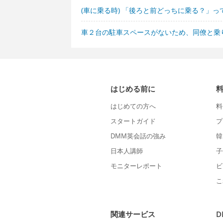
(車に乗る時) 「後ろと前どっちに乗る？」
車２台の駐車スペースがないため、同僚と乗
はじめる前に
はじめての方へ
料
スタートガイド
プ
DMM英会話の強み
韓
日本人講師
子
モニターレポート
ビ
こ
関連サービス