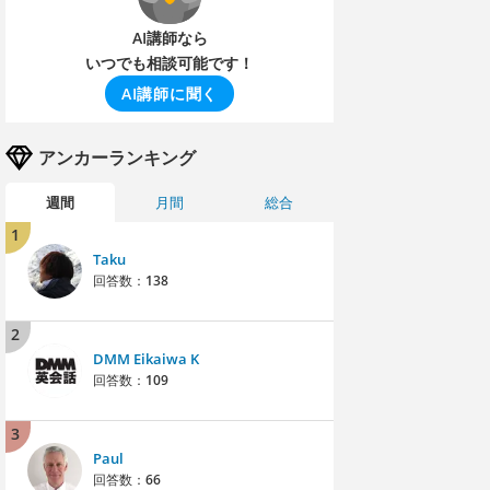
AI講師なら
いつでも相談可能です！
AI講師に聞く
アンカーランキング
週間
月間
総合
1
Taku
回答数：
138
2
DMM Eikaiwa K
回答数：
109
3
Paul
回答数：
66