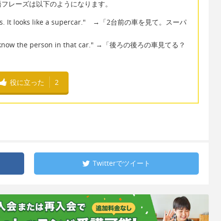
語フレーズは以下のようになります。
 of us. It looks like a supercar." →「2台前の車を見て。スーパ
us? I know the person in that car." →「後ろの後ろの車見てる？
役に立った
2
Twitterで
ツイート