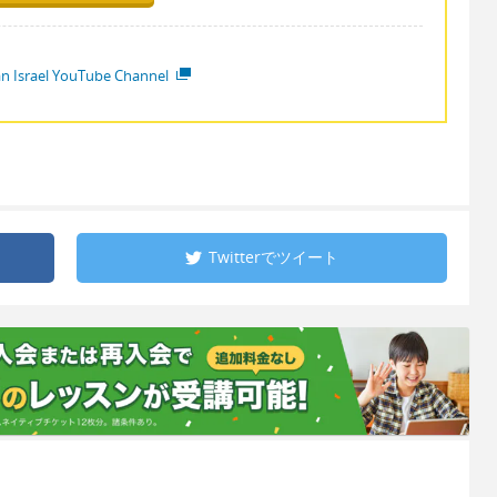
ian Israel YouTube Channel
Twitterで
ツイート