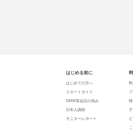
はじめる前に
はじめての方へ
料
スタートガイド
プ
DMM英会話の強み
韓
日本人講師
子
モニターレポート
ビ
こ