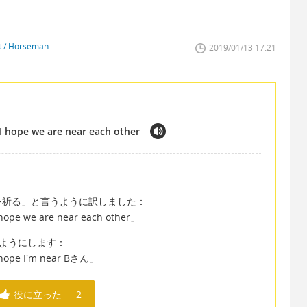
st / Horseman
2019/01/13 17:21
 I hope we are near each other
を祈る」と言うように訳しました：
I hope we are near each other」
ようにします：
 I hope I'm near Bさん」
役に立った
2