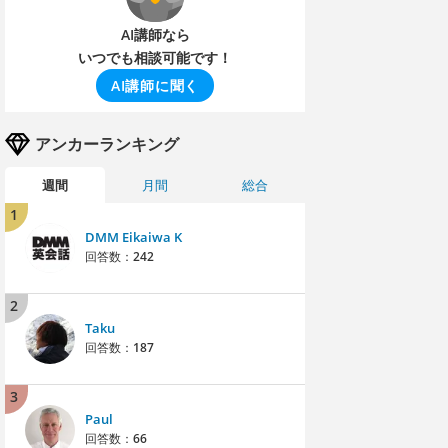
AI講師なら
いつでも相談可能です！
AI講師に聞く
アンカーランキング
週間
月間
総合
1
DMM Eikaiwa K
回答数：
242
2
Taku
回答数：
187
3
Paul
回答数：
66