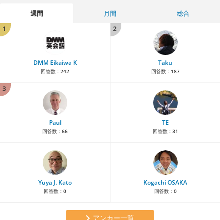
週間
月間
総合
1
2
DMM Eikaiwa K
Taku
回答数：
242
回答数：
187
3
Paul
TE
回答数：
66
回答数：
31
Yuya J. Kato
Kogachi OSAKA
回答数：
0
回答数：
0
アンカー一覧