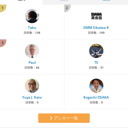
1
2
Taku
DMM Eikaiwa K
回答数：
138
回答数：
109
3
Paul
TE
回答数：
66
回答数：
31
Yuya J. Kato
Kogachi OSAKA
回答数：
0
回答数：
0
アンカー一覧