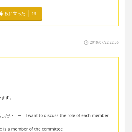
役に立った
13
2019/07/22 22:56
います。
want to discuss the role of each member
ember of the committee