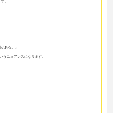
ます。
割がある。」
れ〜というニュアンスになります。