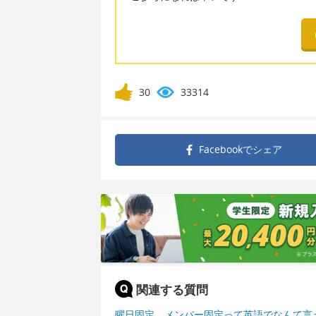
30
33314
Facebookで
シェア
関連する質問
曜日固定、メンバー固定って英語でなんて言