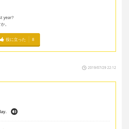
。
t year?
すか。
役に立った
8
2019/07/29 22:12
lay.