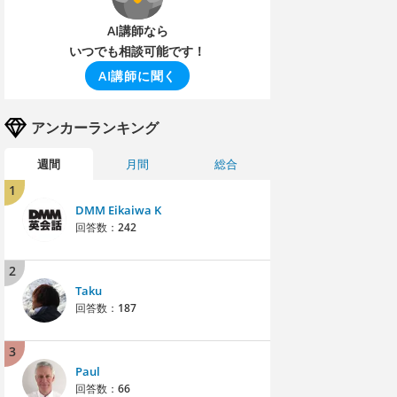
AI講師なら
いつでも相談可能です！
AI講師に聞く
アンカーランキング
週間
月間
総合
1
DMM Eikaiwa K
回答数：
242
2
Taku
回答数：
187
3
Paul
回答数：
66