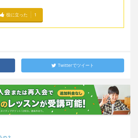
役に立った
1
Twitterで
ツイート
うの？