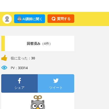
質問する
AI講師に聞く
回答済み
（4件）
役に立った：
30
PV：
33314
シェア
ツイート