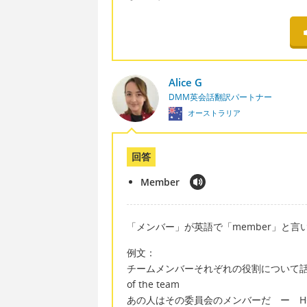
Alice G
DMM英会話翻訳パートナー
オーストラリア
回答
Member
「メンバー」が英語で「member」と言
例文：
チームメンバーそれぞれの役割について話したい ー I 
of the team
あの人はその委員会のメンバーだ ー He is a m