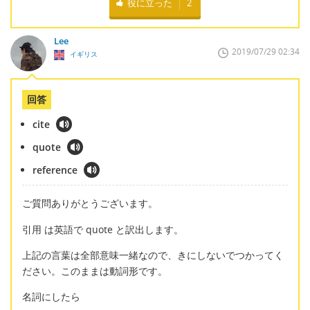
役に立った
2
Lee
2019/07/29 02:34
イギリス
回答
cite
quote
reference
ご質問ありがとうございます。
引用 は英語で quote と訳出します。
上記の言葉は全部意味一緒なので、きにしないでつかってく
ださい。このままは動詞形です。
名詞にしたら