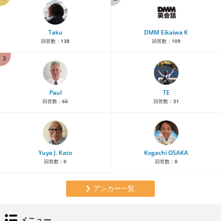
Taku
DMM Eikaiwa K
回答数：
138
回答数：
109
3
Paul
TE
回答数：
66
回答数：
31
Yuya J. Kato
Kogachi OSAKA
回答数：
0
回答数：
0
アンカー一覧
メニュー