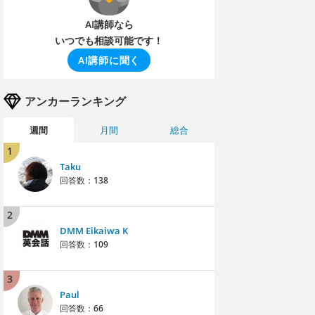
AI講師なら
いつでも相談可能です！
AI講師に聞く
アンカーランキング
週間
月間
総合
1
Taku
回答数：
138
2
DMM Eikaiwa K
回答数：
109
3
Paul
回答数：
66