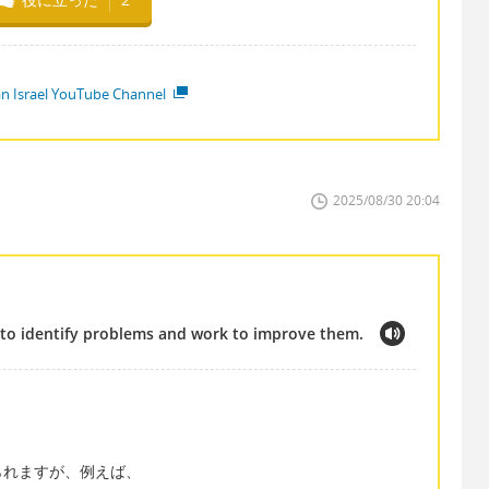
ian Israel YouTube Channel
2025/08/30 20:04
ve to identify problems and work to improve them.
られますが、例えば、