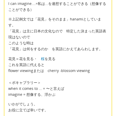
I can imagine....=私は...を連想することができる（想像する
ことができる）
※上記例文では「花見」をそのまま」hanamiとしていま
す。
「花見」は主に日本の文化なので 特定した決まった英語表
現はないので
このような時は
「花見」は何をするのか を英語にかえてあらわします。
花見＝花を見る・
桜
を見る
これを英語に代えると
flower viewingまたは cherry -blossom viewing
＜ボキャブラリー＞
when it comes to ... = 〜と言えば
imagine = 想像する、浮かぶ
いかがでしょう。
お役に立てば幸いです。