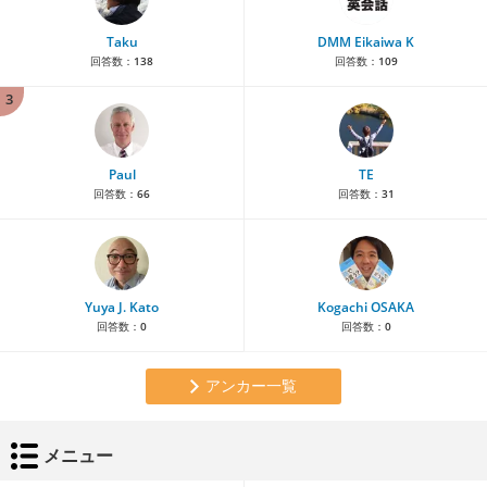
Taku
DMM Eikaiwa K
回答数：
138
回答数：
109
3
Paul
TE
回答数：
66
回答数：
31
Yuya J. Kato
Kogachi OSAKA
回答数：
0
回答数：
0
アンカー一覧
メニュー