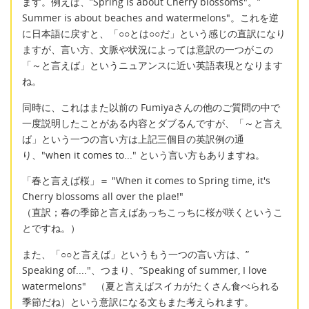
ます。例えば、”Spring is about Cherry blossoms"。”
Summer is about beaches and watermelons"。これを逆
に日本語に戻すと、「○○とは○○だ」という感じの直訳になり
ますが、言い方、文脈や状況によっては意訳の一つがこの
「～と言えば」というニュアンスに近い英語表現となります
ね。
同時に、これはまた以前の Fumiyaさんの他のご質問の中で
一度説明したことがある内容とダブるんですが、「～と言え
ば」という一つの言い方は上記三個目の英訳例の通
り、"when it comes to..." という言い方もありますね。
「春と言えば桜」＝ "When it comes to Spring time, it's
Cherry blossoms all over the plae!"
（直訳；春の季節と言えばあっちこっちに桜が咲くというこ
とですね。）
また、「○○と言えば」というもう一つの言い方は、”
Speaking of...."、つまり、”Speaking of summer, I love
watermelons" （夏と言えばスイカがたくさん食べられる
季節だね）という意訳になる文もまた考えられます。