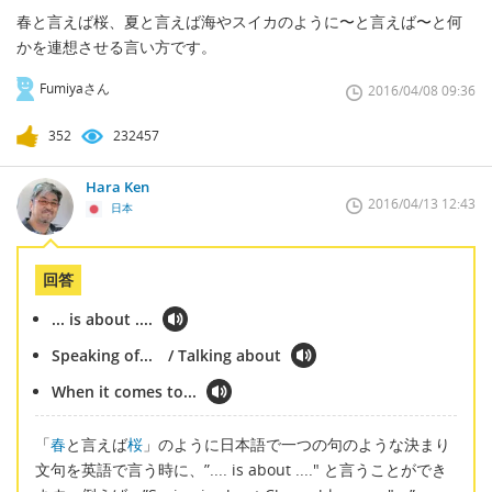
春と言えば桜、夏と言えば海やスイカのように〜と言えば〜と何
かを連想させる言い方です。
Fumiyaさん
2016/04/08 09:36
352
232457
Hara Ken
2016/04/13 12:43
日本
回答
... is about ....
Speaking of... / Talking about
When it comes to...
「
春
と言えば
桜
」のように日本語で一つの句のような決まり
文句を英語で言う時に、”.... is about ...." と言うことができ