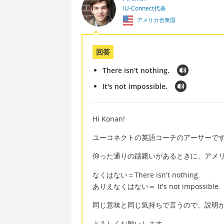
IU-Connect代表
アメリカ合衆国
回答
There isn't nothing.
It's not impossible.
Hi Konan!
ユーコネクトの英語コーチのアーサーで
仰った通りの躊躇いがあるときに、アメ
なくはない＝There isn't nothing.
ありえなくはない＝ It's not impossible.
同じ意味と同じ気持ちで言うので、説明
よろしくお願いします。