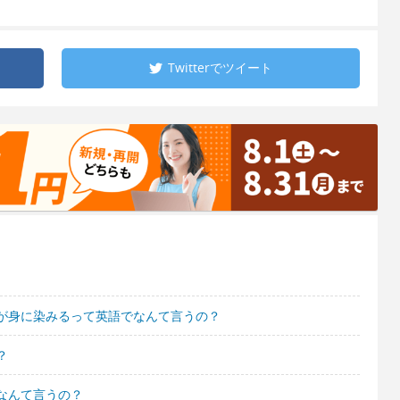
Twitterで
ツイート
が身に染みるって英語でなんて言うの？
？
なんて言うの？