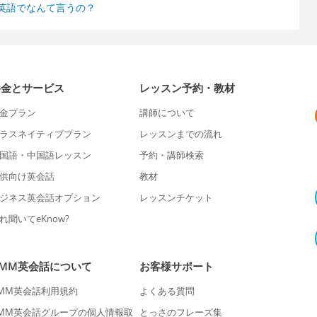
英語でなんて言うの？
料金とサービス
レッスン予約・教材
金プラン
講師について
ラスネイティブプラン
レッスンまでの流れ
国語・中国語レッスン
予約・講師検索
供向け英会話
教材
ジネス英会話オプション
レッスンチケット
れ聞いてeKnow?
DMM英会話について
お客様サポート
MM英会話利用規約
よくある質問
MM英会話グループの個人情報取
とっさのフレーズ集