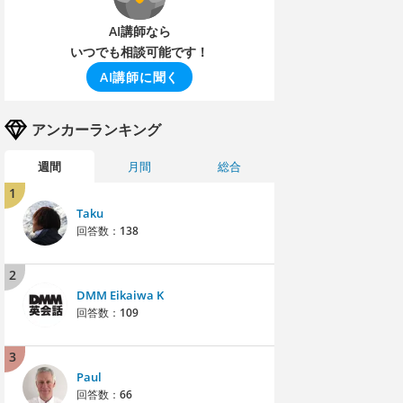
AI講師なら
いつでも相談可能です！
AI講師に聞く
アンカーランキング
週間
月間
総合
1
Taku
回答数：
138
2
DMM Eikaiwa K
回答数：
109
3
Paul
回答数：
66