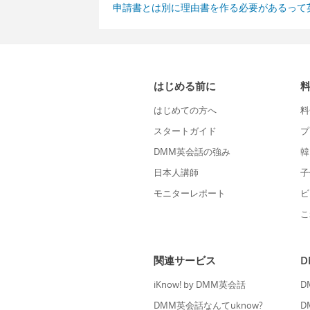
申請書とは別に理由書を作る必要があるって
はじめる前に
はじめての方へ
料
スタートガイド
プ
DMM英会話の強み
韓
日本人講師
子
モニターレポート
ビ
こ
関連サービス
iKnow! by DMM英会話
D
DMM英会話なんてuknow?
D