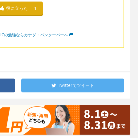
役に立った
1
OEICの勉強ならカナダ・バンクーバーへ
Twitterで
ツイート