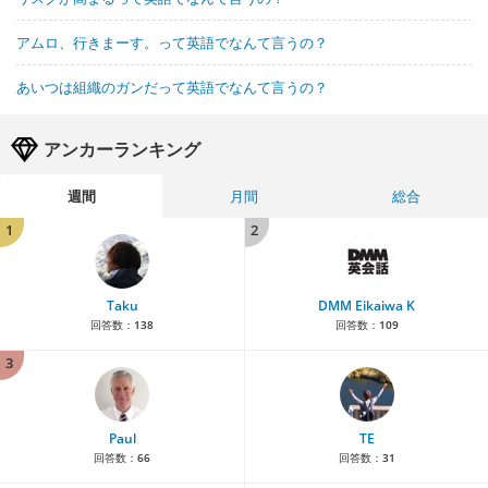
アムロ、行きまーす。って英語でなんて言うの？
あいつは組織のガンだって英語でなんて言うの？
アンカーランキング
週間
月間
総合
1
2
Taku
DMM Eikaiwa K
回答数：
138
回答数：
109
3
Paul
TE
回答数：
66
回答数：
31