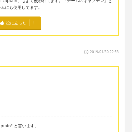
am captain」もよく使われてます。「チームのキャプテン」と
ームにも使用してます。
役に立った
1
2019/01/30 22:53
tain" と言います。