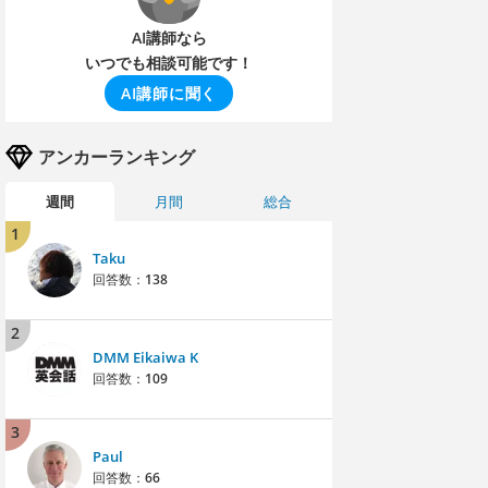
AI講師なら
いつでも相談可能です！
AI講師に聞く
アンカーランキング
週間
月間
総合
1
Taku
回答数：
138
2
DMM Eikaiwa K
回答数：
109
3
Paul
回答数：
66