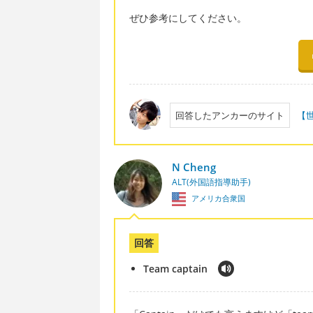
ぜひ参考にしてください。
回答したアンカーのサイト
【
N Cheng
ALT(外国語指導助手)
アメリカ合衆国
回答
Team captain