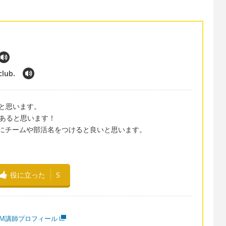
club.
ると思います。
方もあると思います！
ent) of の後にチームや部活名をつけると良いと思います。
役に立った
5
MM講師プロフィール