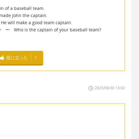
a baseball team.
ohn the captain.
make a good team captain.
 the captain of your baseball team?
役に立った
1
2023/09/30 13:02