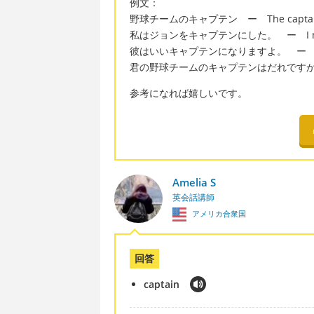
例文：
野球チームのキャプテン ー The captain of 
私はジョンをキャプテンにした。 ー I made J
彼はいいキャプテンになりますよ。 ー He will 
君の野球チームのキャプテンはだれですか ー Who is
参考になれば嬉しいです。
Amelia S
英会話講師
アメリカ合衆国
回答
captain