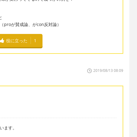
と
両論 （proが賛成論、がcon反対論）
役に立った
1
2019/08/13 08:09
と言います。