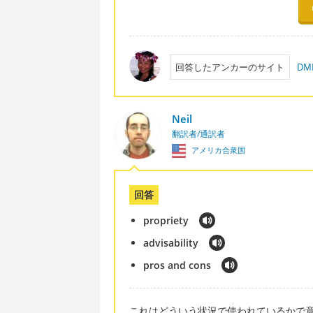
回答したアンカーのサイト
D
Neil
翻訳者/通訳者
アメリカ合衆国
回答
propriety
advisability
pros and cons
これはどういう状況で使われているかで