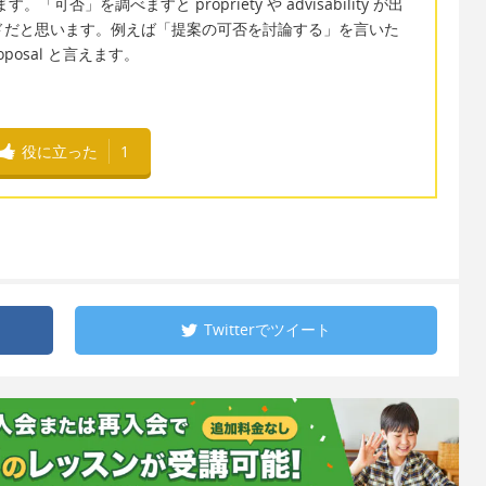
す。「可否」を調べますと propriety や advisability が出
タンダードだと思います。例えば「提案の可否を討論する」を言いた
 proposal と言えます。
役に立った
1
Twitterで
ツイート