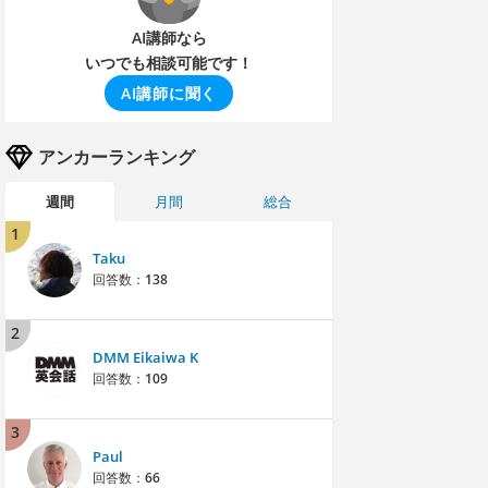
AI講師なら
いつでも相談可能です！
AI講師に聞く
アンカーランキング
週間
月間
総合
1
Taku
回答数：
138
2
DMM Eikaiwa K
回答数：
109
3
Paul
回答数：
66