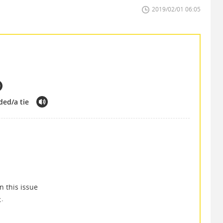
2019/02/01 06:05
ded/a tie
n this issue
.