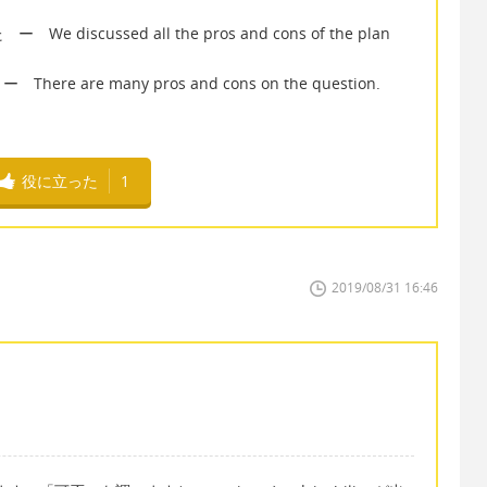
cussed all the pros and cons of the plan
re many pros and cons on the question.
役に立った
1
2019/08/31 16:46