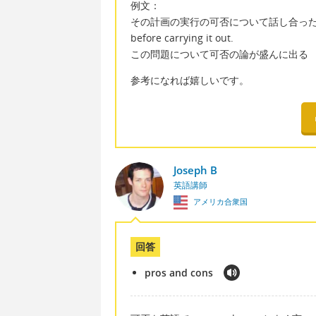
例文：
その計画の実行の可否について話し合った ー We dis
before carrying it out.
この問題について可否の論が盛んに出る ー There a
参考になれば嬉しいです。
Joseph B
英語講師
アメリカ合衆国
回答
pros and cons