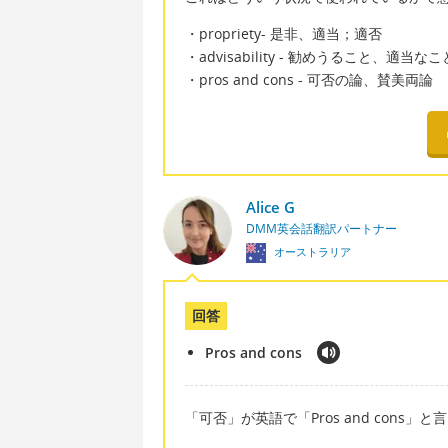
・propriety- 是非、適当；適否
・advisability - 勧めうること、適当なこ
・pros and cons - 可否の論、賛美
Alice G
DMM英会話翻訳パートナー
オーストラリア
回答
Pros and cons
「可否」が英語で「Pros and cons」