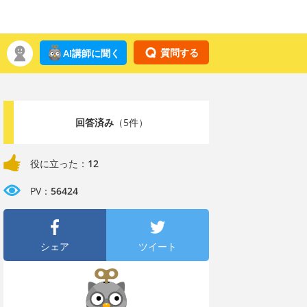
質問する
AI講師に聞く
回答済み
（5件）
役に立った：
12
PV：
56424
シェア
ツイート