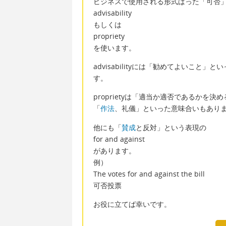
ビジネスで使用される形式ばった「可否
advisability
もしくは
propriety
を使います。
advisabilityには「勧めてよいこ
す。
proprietyは「適当か適否であるかを決
「
作法
、礼儀」といった意味合いもあり
他にも「
賛成
と反対」という表現の
for and against
があります。
例）
The votes for and against the bill
可否投票
お役に立てば幸いです。