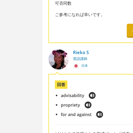
可否同数
ご参考になれば幸いです。
Rieko S
英語講師
日本
回答
advisability
propriety
for and against