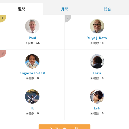
週間
月間
総合
1
2
Paul
Yuya J. Kato
回答数：
66
回答数：
0
3
Kogachi OSAKA
Taku
回答数：
0
回答数：
0
TE
Erik
回答数：
0
回答数：
0
アンカー一覧