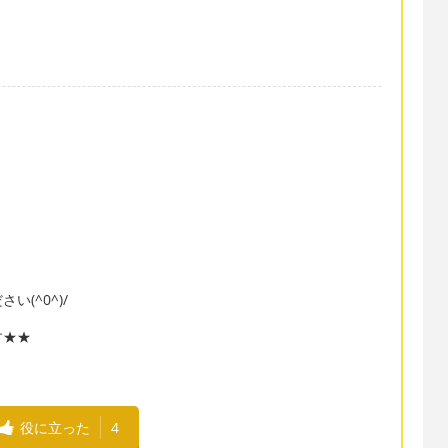
(^0^)/
す★★
役に立った
4