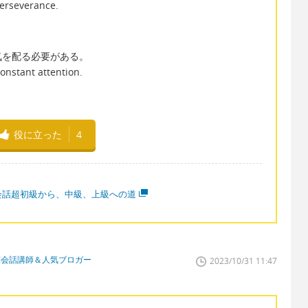
perseverance.
気を配る必要がある。
onstant attention.
役に立った
4
会話超初級から、中級、上級への道
英会話講師＆人気ブロガー
2023/10/31 11:47