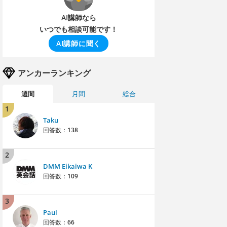
AI講師なら
いつでも相談可能です！
AI講師に聞く
アンカーランキング
週間
月間
総合
1
Taku
回答数：
138
2
DMM Eikaiwa K
回答数：
109
3
Paul
回答数：
66