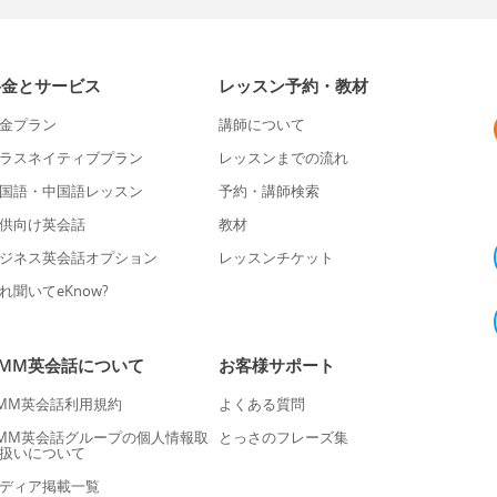
料金とサービス
レッスン予約・教材
金プラン
講師について
ラスネイティブプラン
レッスンまでの流れ
国語・中国語レッスン
予約・講師検索
供向け英会話
教材
ジネス英会話オプション
レッスンチケット
れ聞いてeKnow?
DMM英会話について
お客様サポート
MM英会話利用規約
よくある質問
MM英会話グループの個人情報取
とっさのフレーズ集
扱いについて
ディア掲載一覧