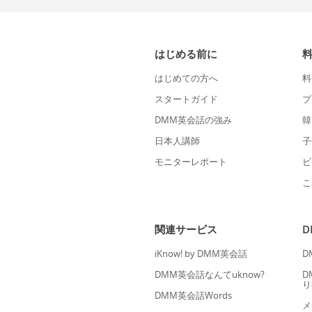
はじめる前に
はじめての方へ
料
スタートガイド
プ
DMM英会話の強み
韓
日本人講師
子
モニターレポート
ビ
こ
関連サービス
iKnow! by DMM英会話
D
DMM英会話なんてuknow?
D
り
DMM英会話Words
メ