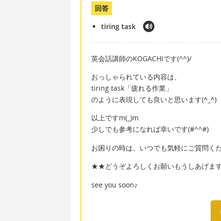
回答
tiring task
英会話講師のKOGACHIです(^^)/
おっしゃられている内容は、
tiring task「疲れる作業」
のように表現しても良いと思います(
^_^
)
以上ですm(_)m
少しでも参考になれば幸いです(#^^#)
お困りの時は、いつでも気軽にご質問ください
★★どうぞよろしくお願いもうしあげま
see you soon♪