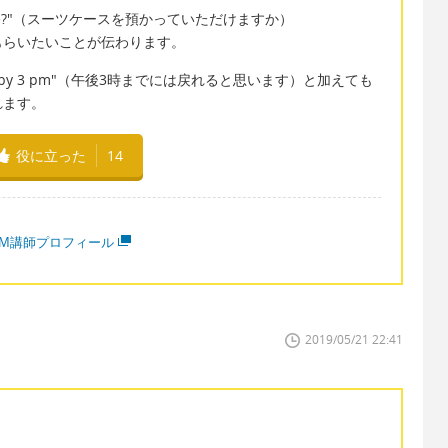
uitcase here?"（スーツケースを預かっていただけますか）
もらいたいことが伝わります。
ack by 3 pm"（午後3時までには戻れると思います）と加えても
れます。
役に立った
14
MM講師プロフィール
2019/05/21 22:41