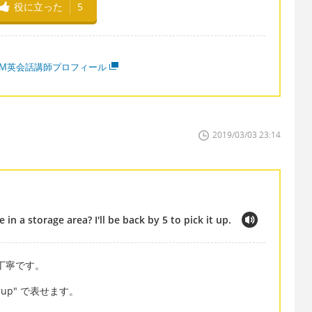
役に立った
5
MM英会話講師プロフィール
2019/03/03 23:14
in a storage area? I'll be back by 5 to pick it up.
は丁寧です。
 up" で表せます。