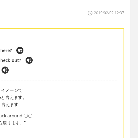
2019/02/02 12:37
 here?
check-out?
うイメージで
ggageと言えます。
などと言えます
 back around 〇〇.
ろ戻ります。”