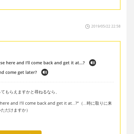
2019/05/22 22:58
e here and I'll come back and get it at...?
and come get later?
ってもらえますかと尋ねるなら、
e here and I'll come back and get it at...?"（...時に取りに来
いただけますか）