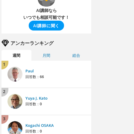
AI講師なら
いつでも相談可能です！
AI講師に聞く
アンカーランキング
週間
月間
総合
1
Paul
回答数：
66
2
Yuya J. Kato
回答数：
0
3
Kogachi OSAKA
回答数：
0