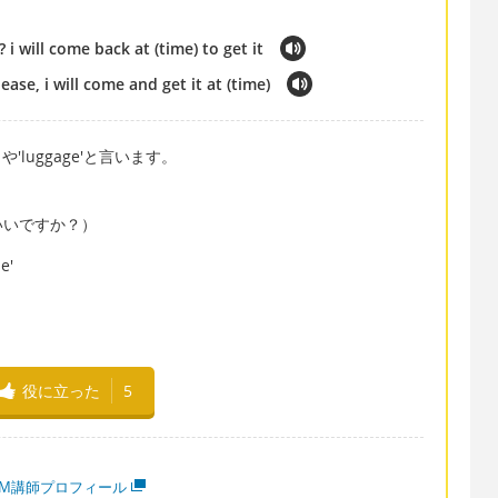
 i will come back at (time) to get it
se, i will come and get it at (time)
や'luggage'と言います。
いいですか？）
e'
。
役に立った
5
MM講師プロフィール