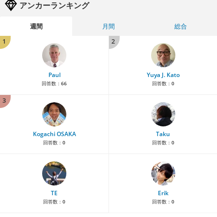
アンカーランキング
週間
月間
総合
1
2
Paul
Yuya J. Kato
回答数：
66
回答数：
0
3
Kogachi OSAKA
Taku
回答数：
0
回答数：
0
TE
Erik
回答数：
0
回答数：
0