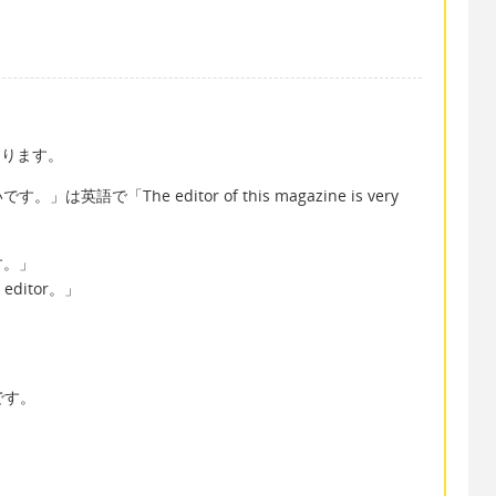
なります。
で「The editor of this magazine is very
す。」
n editor。」
」です。