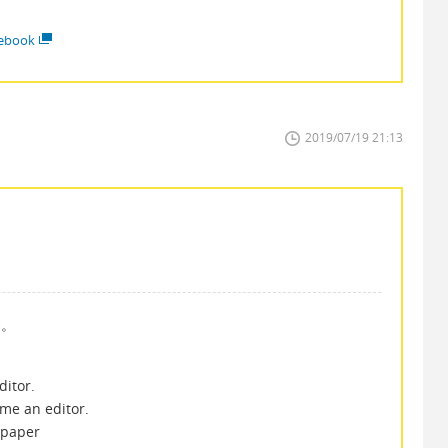
ebook
2019/07/19 21:13
す。
tor.
an editor.
paper