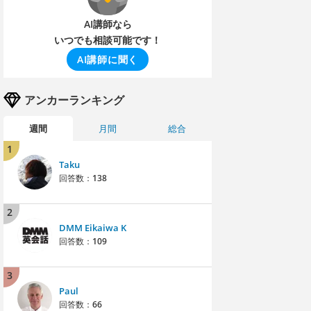
AI講師なら
いつでも相談可能です！
AI講師に聞く
アンカーランキング
週間
月間
総合
1
Taku
回答数：
138
2
DMM Eikaiwa K
回答数：
109
3
Paul
回答数：
66