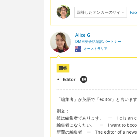
回答したアンカーのサイト
Fac
Alice G
DMM英会話翻訳パートナー
オーストラリア
回答
Editor
「編集者」が英語で「editor」と言いま
例文：
彼は編集者であります。 ー He is an edi
編集者になりたい。 ー I want to become 
新聞の編集者 ー The editor of a news