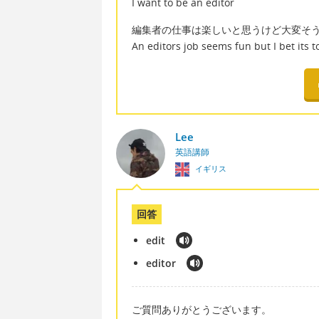
I want to be an editor
編集者の仕事は楽しいと思うけど大変そ
An editors job seems fun but I bet its 
Lee
英語講師
イギリス
回答
edit
editor
ご質問ありがとうございます。