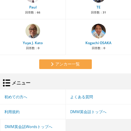
Paul
TE
回答数：
66
回答数：
31
Yuya J. Kato
Kogachi OSAKA
回答数：
0
回答数：
0
アンカー一覧
メニュー
初めての方へ
よくある質問
利用規約
DMM英会話トップへ
DMM英会話Wordsトップへ