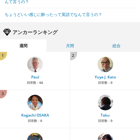
んて言うの？
ちょうどいい感じに酔ったって英語でなんて言うの？
アンカーランキング
週間
月間
総合
1
2
Paul
Yuya J. Kato
回答数：
66
回答数：
0
3
Kogachi OSAKA
Taku
回答数：
0
回答数：
0