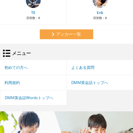
TE
Erik
回答数：
0
回答数：
0
アンカー一覧
メニュー
初めての方へ
よくある質問
利用規約
DMM英会話トップへ
DMM英会話Wordsトップへ