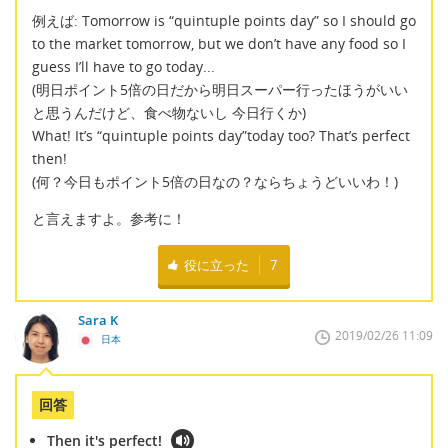
例えば: Tomorrow is “quintuple points day” so I should go
to the market tomorrow, but we don’t have any food so I
guess I’ll have to go today...
(明日ポイント5倍の日だから明日スーパー行ったほうがいい
と思うんだけど、食べ物ないし 今日行くか)
What! It’s “quintuple points day”today too? That’s perfect
then!
(何？今日もポイント5倍の日なの？ならちょうどいいわ！)
と言えますよ。参考に！
役に立った
7
Sara K
2019/02/26 11:09
日本
回答
Then it's perfect!