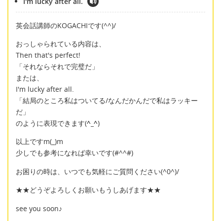
I'm lucky after all.
英会話講師のKOGACHIです(^^)/
おっしゃられている内容は、
Then that's perfect!
「それならそれで完璧だ」
または、
I'm lucky after all.
「結局のところ私はついてる/なんだかんだで私はラッキー
だ」
のように表現できます(
^_^
)
以上ですm(_)m
少しでも参考になれば幸いです(#^^#)
お困りの時は、いつでも気軽にご質問ください(^0^)/
★★どうぞよろしくお願いもうしあげます★★
see you soon♪