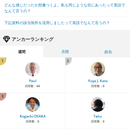
どんな感じだったか想像つくよ。私も同じような目にあったって英語で
なんて言うの？
下記資料の該当箇所を流用しましたって英語でなんて言うの？
アンカーランキング
週間
月間
総合
1
2
Paul
Yuya J. Kato
回答数：
66
回答数：
0
3
Kogachi OSAKA
Taku
回答数：
0
回答数：
0