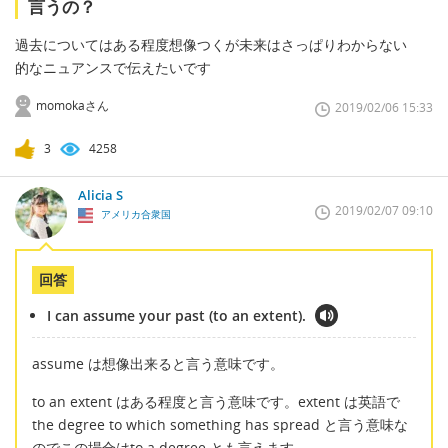
言うの？
過去についてはある程度想像つくが未来はさっぱりわからない
的なニュアンスで伝えたいです
momokaさん
2019/02/06 15:33
3
4258
Alicia S
2019/02/07 09:10
アメリカ合衆国
回答
I can assume your past (to an extent).
assume は想像出来ると言う意味です。
to an extent はある程度と言う意味です。extent は英語で
the degree to which something has spread と言う意味な
のでこの場合はto a degree とも言えます。