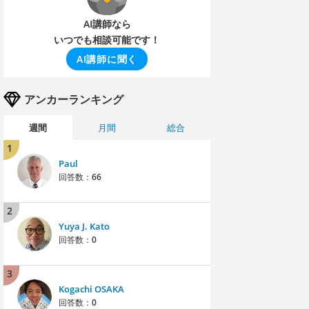
AI講師なら
いつでも相談可能です！
AI講師に聞く
アンカーランキング
週間
月間
総合
1
Paul
回答数：
66
2
Yuya J. Kato
回答数：
0
3
Kogachi OSAKA
回答数：
0