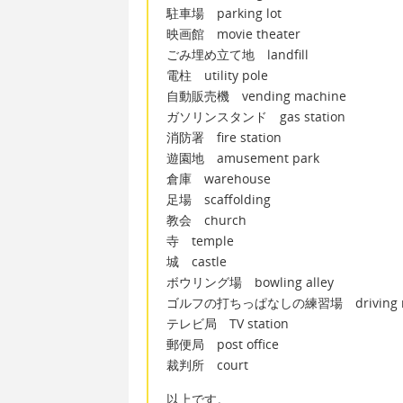
駐車場 parking lot
映画館 movie theater
ごみ埋め立て地 landfill
電柱 utility pole
自動販売機 vending machine
ガソリンスタンド gas station
消防署 fire station
遊園地 amusement park
倉庫 warehouse
足場 scaffolding
教会 church
寺 temple
城 castle
ボウリング場 bowling alley
ゴルフの打ちっぱなしの練習場 driving r
テレビ局 TV station
郵便局 post office
裁判所 court
以上です。