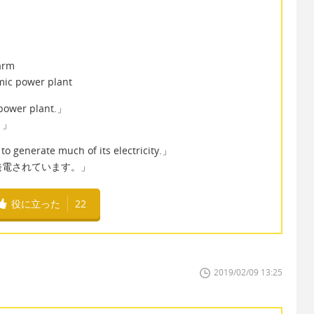
arm
ic power plant
 power plant.」
。」
to generate much of its electricity.」
発電されています。」
役に立った
22
2019/02/09 13:25