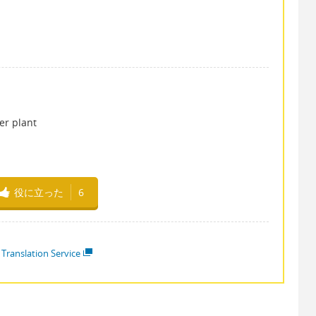
r plant
役に立った
6
 Translation Service