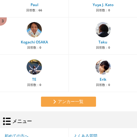
Paul
Yuya J. Kato
回答数：
66
回答数：
0
3
Kogachi OSAKA
Taku
回答数：
0
回答数：
0
TE
Erik
回答数：
0
回答数：
0
アンカー一覧
メニュー
初めての方へ
よくある質問