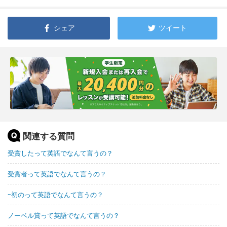
シェア
ツイート
関連する質問
受賞したって英語でなんて言うの？
受賞者って英語でなんて言うの？
~初のって英語でなんて言うの？
ノーベル賞って英語でなんて言うの？