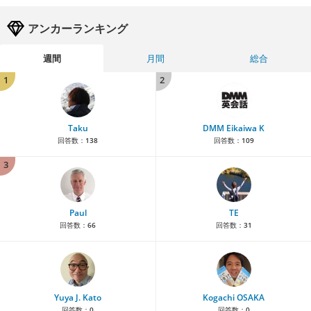
アンカーランキング
週間
月間
総合
1
2
Taku
DMM Eikaiwa K
回答数：
138
回答数：
109
3
Paul
TE
回答数：
66
回答数：
31
Yuya J. Kato
Kogachi OSAKA
回答数：
0
回答数：
0