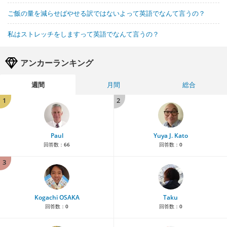
ご飯の量を減らせばやせる訳ではないよって英語でなんて言うの？
私はストレッチをしますって英語でなんて言うの？
アンカーランキング
週間
月間
総合
1
2
Paul
Yuya J. Kato
回答数：
66
回答数：
0
3
Kogachi OSAKA
Taku
回答数：
0
回答数：
0