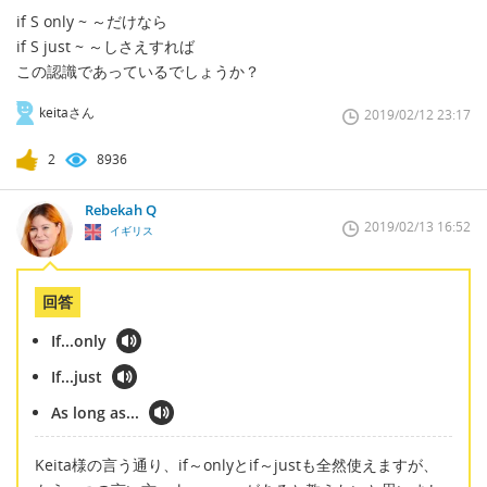
if S only ~ ～だけなら
if S just ~ ～しさえすれば
この認識であっているでしょうか？
keitaさん
2019/02/12 23:17
2
8936
Rebekah Q
2019/02/13 16:52
イギリス
回答
If...only
If...just
As long as...
Keita様の言う通り、if～onlyとif～justも全然使えますが、