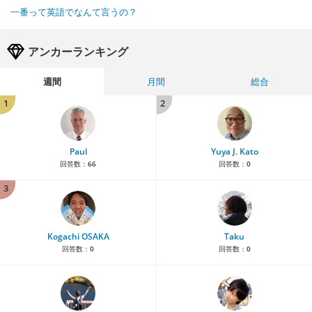
一番って英語でなんて言うの？
アンカーランキング
週間
月間
総合
1
2
Paul
Yuya J. Kato
回答数：
66
回答数：
0
3
Kogachi OSAKA
Taku
回答数：
0
回答数：
0