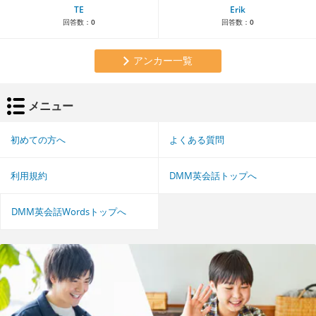
TE
Erik
回答数：
0
回答数：
0
アンカー一覧
メニュー
初めての方へ
よくある質問
利用規約
DMM英会話トップへ
DMM英会話Wordsトップへ