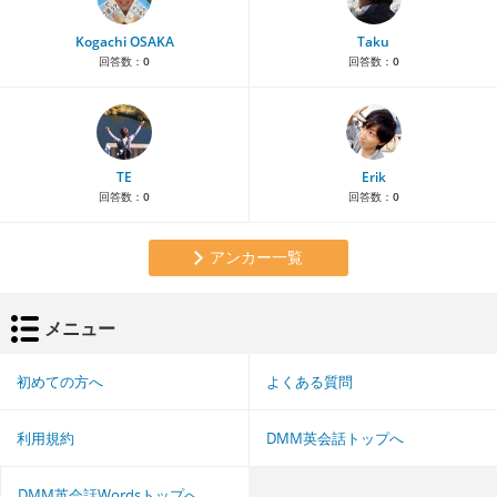
Kogachi OSAKA
Taku
回答数：
0
回答数：
0
TE
Erik
回答数：
0
回答数：
0
アンカー一覧
メニュー
初めての方へ
よくある質問
利用規約
DMM英会話トップへ
DMM英会話Wordsトップへ