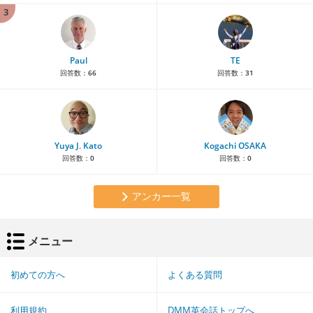
3
Paul
TE
回答数：
66
回答数：
31
Yuya J. Kato
Kogachi OSAKA
回答数：
0
回答数：
0
アンカー一覧
メニュー
初めての方へ
よくある質問
利用規約
DMM英会話トップへ