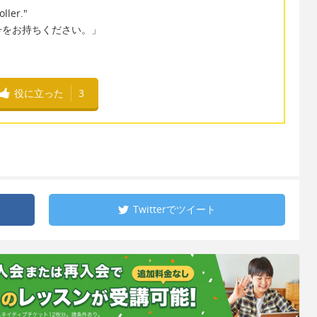
ller."
号をお持ちください。」
役に立った
3
Twitterで
ツイート