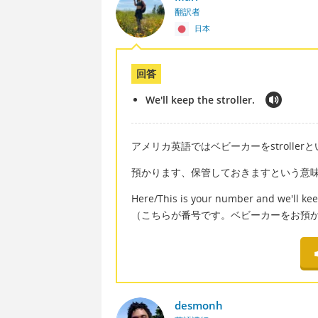
翻訳者
日本
回答
We'll keep the stroller.
アメリカ英語ではベビーカーをstroller
預かります、保管しておきますという意味
Here/This is your number and we'll keep
（こちらが番号です。ベビーカーをお預
desmonh