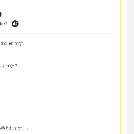
ler?
ller"です。
～しましょうか？」
の番号札です。」