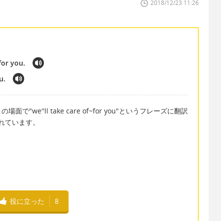
2018/12/23 11:26
for you.
u.
e''ll take care of~for you"というフレーズに翻訳
も使われています。
役に立った
8