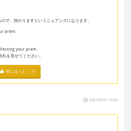
があるので、預かりますというニュアンスになります。
our pram.
。
llecting your pram.
号札を見せてください。
役に立った
5
2021/03/21 10:04