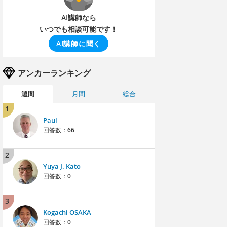
AI講師なら
いつでも相談可能です！
AI講師に聞く
アンカーランキング
週間
月間
総合
1
Paul
回答数：
66
2
Yuya J. Kato
回答数：
0
3
Kogachi OSAKA
回答数：
0