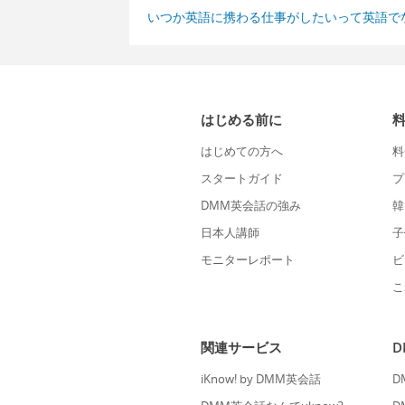
いつか英語に携わる仕事がしたいって英語で
はじめる前に
はじめての方へ
料
スタートガイド
プ
DMM英会話の強み
韓
日本人講師
子
モニターレポート
ビ
こ
関連サービス
iKnow! by DMM英会話
D