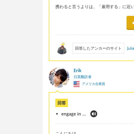
携わると言うよりは、「雇用する」に近
回答したアンカーのサイト
Jul
Erik
日英翻訳者
アメリカ合衆国
回答
engage in ...
こんにちは。