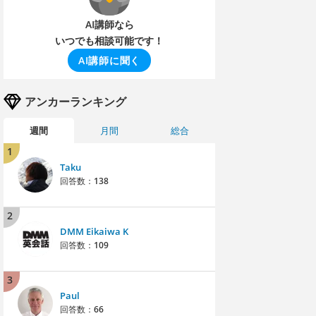
AI講師なら
いつでも相談可能です！
AI講師に聞く
アンカーランキング
週間
月間
総合
1
Taku
回答数：
138
2
DMM Eikaiwa K
回答数：
109
3
Paul
回答数：
66