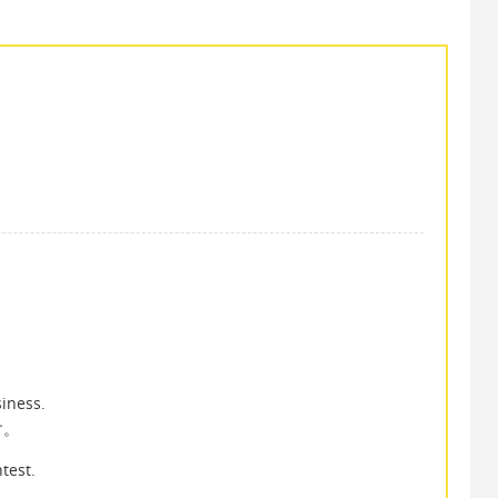
siness.
す。
test.