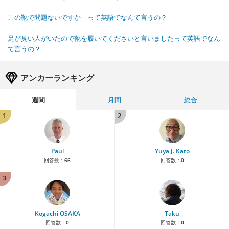
この靴で問題ないですか って英語でなんて言うの？
足が臭い人がいたので靴を履いてくださいと言いましたって英語でなん
て言うの？
アンカーランキング
週間
月間
総合
1
2
Paul
Yuya J. Kato
回答数：
66
回答数：
0
3
Kogachi OSAKA
Taku
回答数：
0
回答数：
0