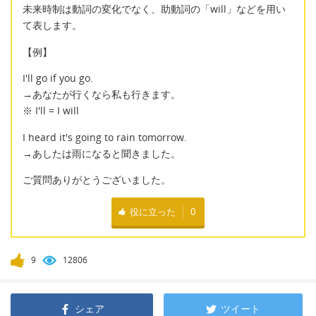
未来時制は動詞の変化でなく、助動詞の「will」などを用い
て表します。
【例】
I'll go if you go.
→あなたが行くなら私も行きます。
※ I'll = I will
I heard it's going to rain tomorrow.
→あしたは雨になると聞きました。
ご質問ありがとうございました。
役に立った
0
9
12806
シェア
ツイート