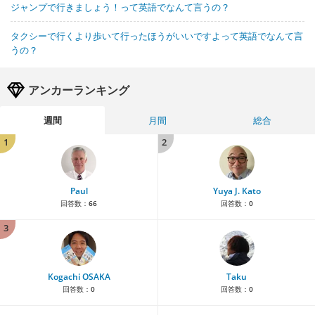
ジャンプで行きましょう！って英語でなんて言うの？
タクシーで行くより歩いて行ったほうがいいですよって英語でなんて言
うの？
アンカーランキング
週間
月間
総合
1
2
Paul
Yuya J. Kato
回答数：
66
回答数：
0
3
Kogachi OSAKA
Taku
回答数：
0
回答数：
0