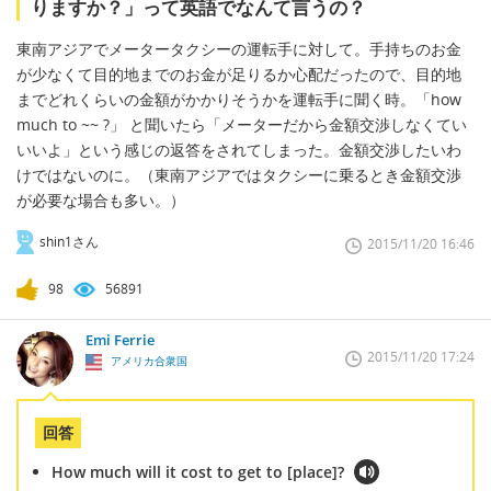
りますか？」って英語でなんて言うの？
東南アジアでメータータクシーの運転手に対して。手持ちのお金
が少なくて目的地までのお金が足りるか心配だったので、目的地
までどれくらいの金額がかかりそうかを運転手に聞く時。「how
much to ~~ ?」 と聞いたら「メーターだから金額交渉しなくてい
いいよ」という感じの返答をされてしまった。金額交渉したいわ
けではないのに。（東南アジアではタクシーに乗るとき金額交渉
が必要な場合も多い。）
shin1さん
2015/11/20 16:46
98
56891
Emi Ferrie
2015/11/20 17:24
アメリカ合衆国
回答
How much will it cost to get to [place]?