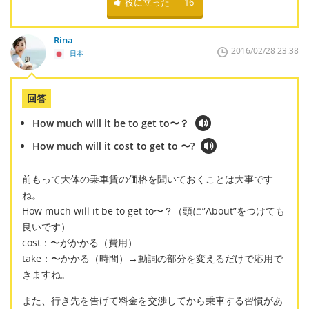
役に立った
16
Rina
2016/02/28 23:38
日本
回答
How much will it be to get to〜？
How much will it cost to get to 〜?
前もって大体の乗車賃の価格を聞いておくことは大事です
ね。
How much will it be to get to〜？（頭に”About”をつけても
良いです）
cost：〜がかかる（費用）
take：〜かかる（時間）→動詞の部分を変えるだけで応用で
きますね。
また、行き先を告げて料金を交渉してから乗車する習慣があ