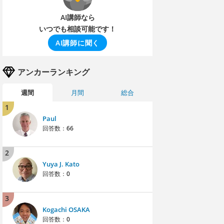
AI講師なら
いつでも相談可能です！
AI講師に聞く
アンカーランキング
週間
月間
総合
1
Paul
回答数：
66
2
Yuya J. Kato
回答数：
0
3
Kogachi OSAKA
回答数：
0