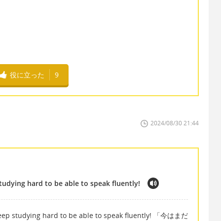
役に立った
9
2024/08/30 21:44
 studying hard to be able to speak fluently!
 keep studying hard to be able to speak fluently! 「今はまだ