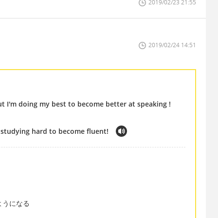
2019/02/23 21:55
2019/02/24 14:51
but I'm doing my best to become better at speaking !
m studying hard to become fluent!
話せるようになる