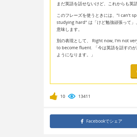
まだ英語を話せないけど、これからも英
このフレーズを使うときには、"I can't spea
studying hard" は「けど勉強頑張って」、"
意味します。
別の表現として、 Right now, I'm not very goo
to become fluent. 「今は英
ようになります。」
10
13411
Facebookで
シェア