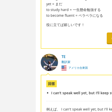
yet = まだ
to study hard = 一生懸命勉強する
to become fluent = ペラペラになる
役に立てば嬉しいです！
TE
翻訳家
アメリカ合衆国
回答
I can't speak well yet, but I'll keep
例えば、 I can't speak well yet, but I'll