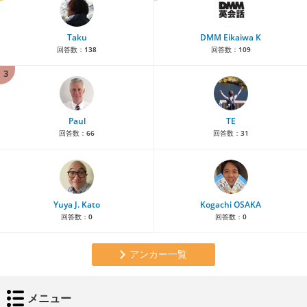
Taku
DMM Eikaiwa K
回答数：
138
回答数：
109
3
Paul
TE
回答数：
66
回答数：
31
Yuya J. Kato
Kogachi OSAKA
回答数：
0
回答数：
0
アンカー一覧
メニュー