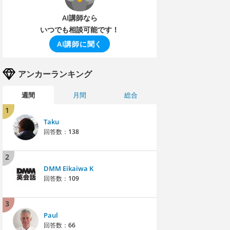
AI講師なら
いつでも相談可能です！
AI講師に聞く
アンカーランキング
週間
月間
総合
1
Taku
回答数：
138
2
DMM Eikaiwa K
回答数：
109
3
Paul
回答数：
66