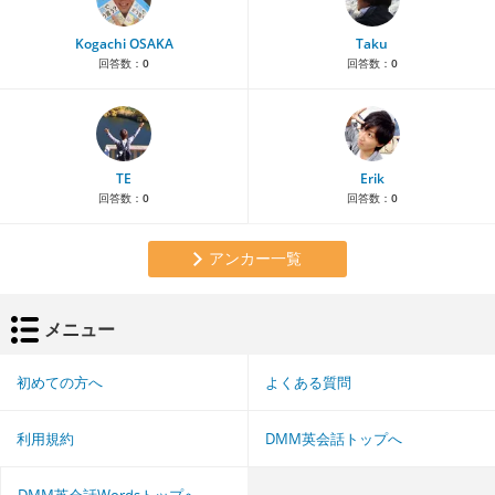
Kogachi OSAKA
Taku
回答数：
0
回答数：
0
TE
Erik
回答数：
0
回答数：
0
アンカー一覧
メニュー
初めての方へ
よくある質問
利用規約
DMM英会話トップへ
DMM英会話Wordsトップへ