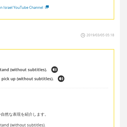
ian Israel YouTube Channel
2019/03/05 05:18
and (without subtitles).
pick up (without subtitles).
か自然な表現を紹介します。
and (without subtitles).