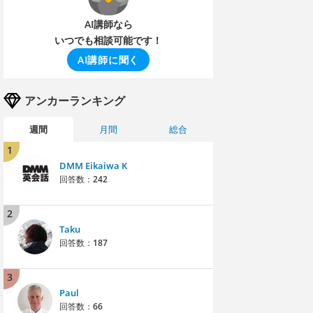
AI講師なら
いつでも相談可能です！
AI講師に聞く
アンカーランキング
週間
月間
総合
1
DMM Eikaiwa K
回答数：
242
2
Taku
回答数：
187
3
Paul
回答数：
66