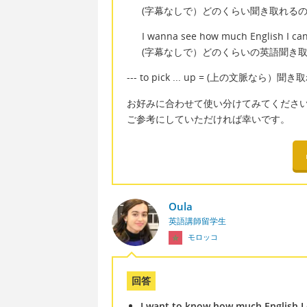
(字幕なしで）どのくらい聞き取れる
I wanna see how much English I can 
(字幕なしで）どのくらいの英語聞き
--- to pick ... up = (上の文脈なら）聞
お好みに合わせて使い分けてみてくださ
ご参考にしていただければ幸いです。
Oula
英語講師留学生
モロッコ
回答
I want to know how much English I