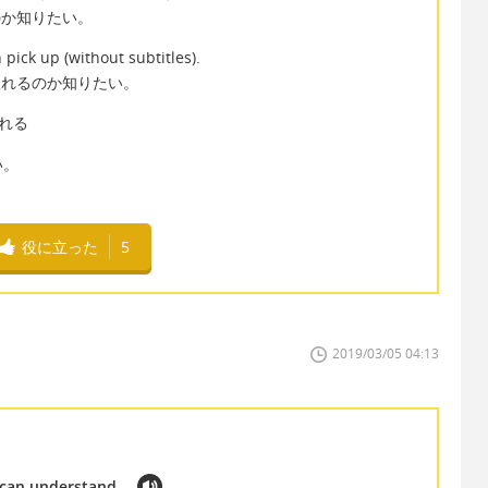
のか知りたい。
pick up (without subtitles).
取れるのか知りたい。
き取れる
い。
役に立った
5
2019/03/05 04:13
 can understand.